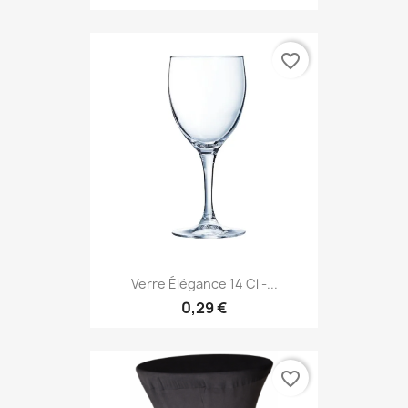
favorite_border
Verre Élégance 14 Cl -...
0,29 €
favorite_border