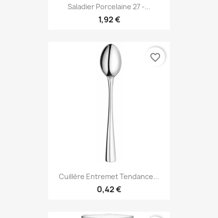
Saladier Porcelaine 27 -...
1,92 €
favorite_border
Cuillère Entremet Tendance...
0,42 €