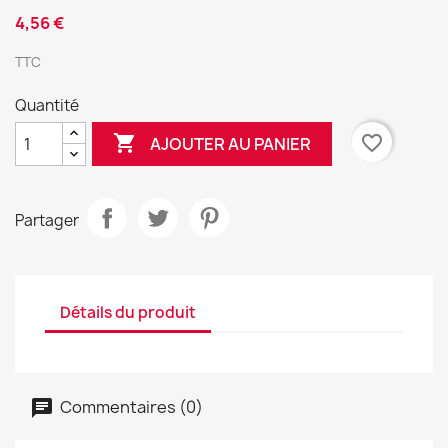
4,56 €
TTC
Quantité

favorite_border
AJOUTER AU PANIER
Partager
Détails du produit
Commentaires (0)