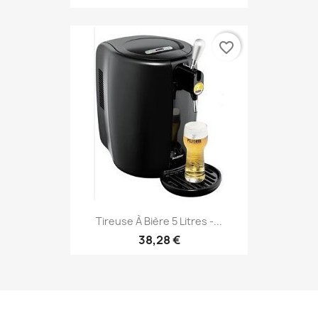
favorite_border
Tireuse À Bière 5 Litres -...
38,28 €