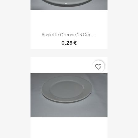
Assiette Creuse 23 Cm -...
0,26 €
favorite_border