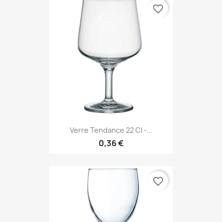
favorite_border
Verre Tendance 22 Cl -...
0,36 €
favorite_border