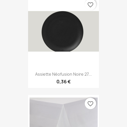
favorite_border
Assiette Néofusion Noire 27...
0,36 €
favorite_border