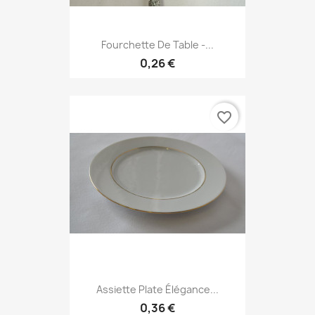
Fourchette De Table -...
0,26 €
favorite_border
Assiette Plate Élégance...
0,36 €