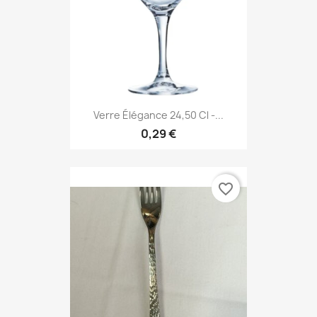
Verre Élégance 24,50 Cl -...
0,29 €
favorite_border