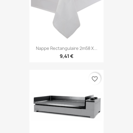
Nappe Rectangulaire 2m58 X...
9,41 €
favorite_border