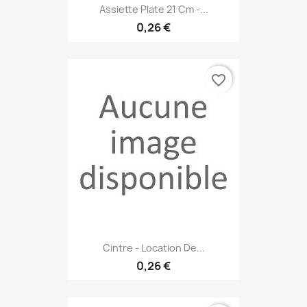
Assiette Plate 21 Cm -...
0,26 €
favorite_border
Cintre - Location De...
0,26 €