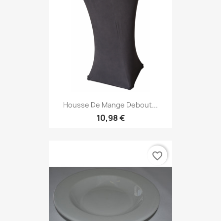
Housse De Mange Debout...
10,98 €
favorite_border