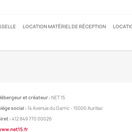
SSELLE
LOCATION MATÉRIEL DE RÉCEPTION
LOCATI
Hébergeur et créateur
:
NET 15
iège social
:
14 Avenue du Garric - 15000 Aurillac
iret
:
412 849 770 00026
www.net15.fr