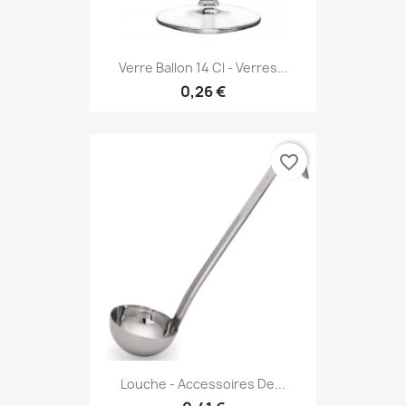
Verre Ballon 14 Cl - Verres...
0,26 €
favorite_border
Louche - Accessoires De...