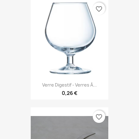
favorite_border
Verre Digestif - Verres À...
0,26 €
favorite_border