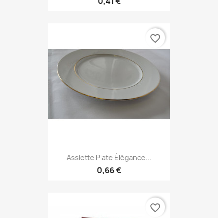
0,41 €
favorite_border
Assiette Plate Élégance...
0,66 €
favorite_border