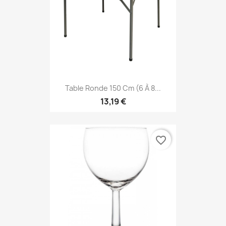
Table Ronde 150 Cm (6 À 8...
13,19 €
favorite_border