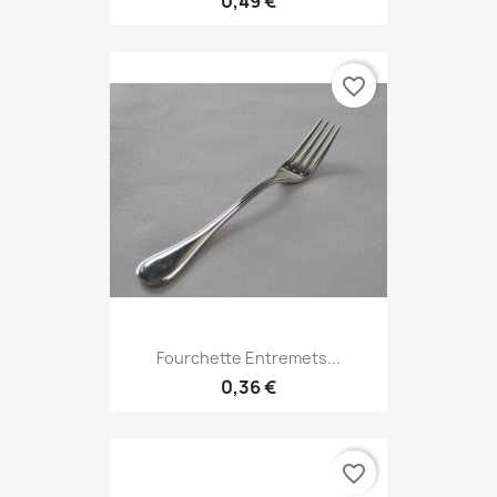
0,49 €
favorite_border
Fourchette Entremets...
0,36 €
favorite_border