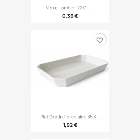
Verre Tumbler 22 Cl -...
0,36 €
favorite_border
Plat Gratin Porcelaine 35 X...
1,92 €