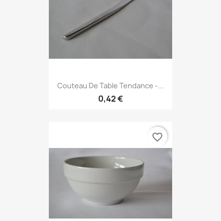
Couteau De Table Tendance -...
0,42 €
favorite_border