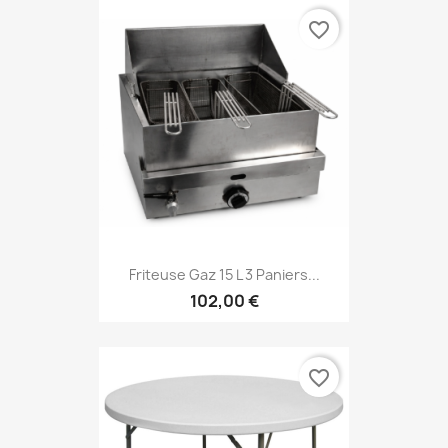
favorite_border
Friteuse Gaz 15 L 3 Paniers...
102,00 €
favorite_border