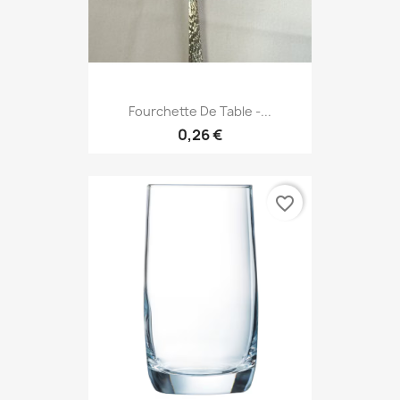
Fourchette De Table -...
0,26 €
favorite_border