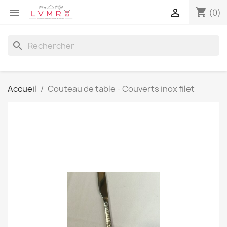
shopping_cart


(0)
search
Accueil
Couteau de table - Couverts inox filet