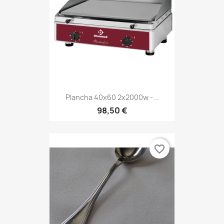
Plancha 40x60 2x2000w -...
98,50 €
favorite_border