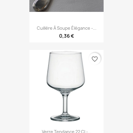
Cuillère À Soupe Élégance -...
0,36 €
favorite_border
Verre Tendance 22 Cl -...