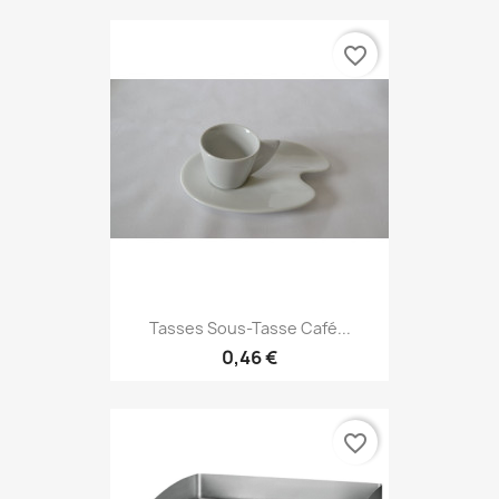
favorite_border
Tasses Sous-Tasse Café...
0,46 €
favorite_border