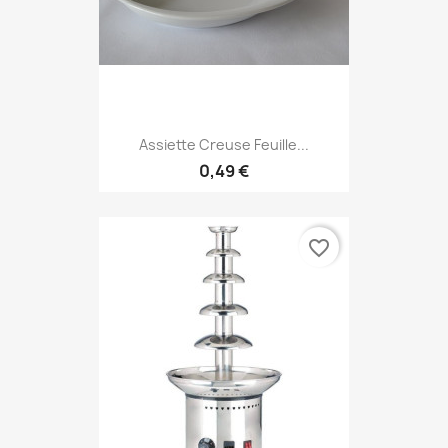
Assiette Creuse Feuille...
0,49 €
favorite_border