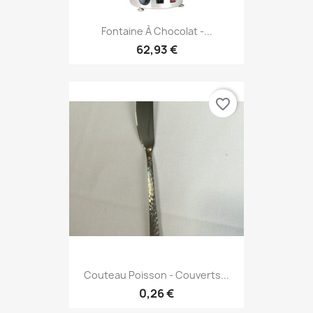
Fontaine À Chocolat -...
62,93 €
favorite_border
Couteau Poisson - Couverts...
0,26 €