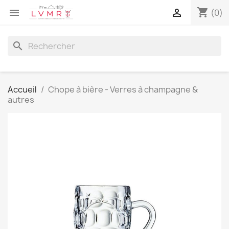
shopping_cart


(0)
search
Accueil
Chope à bière - Verres à champagne &
autres