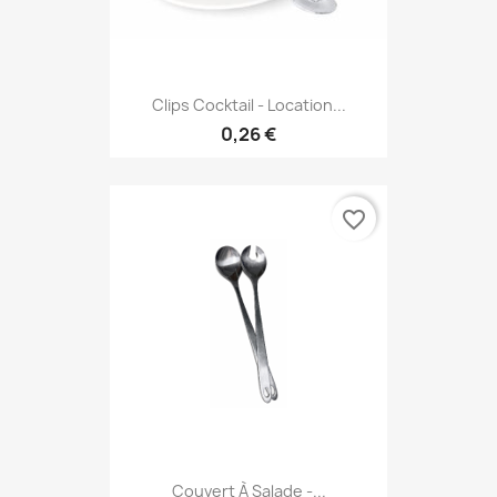
Clips Cocktail - Location...
0,26 €
favorite_border
Couvert À Salade -...