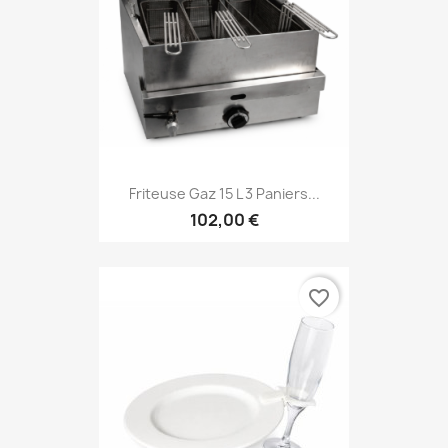
Friteuse Gaz 15 L 3 Paniers...
102,00 €
favorite_border