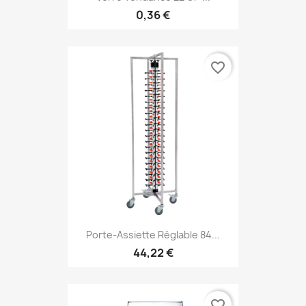
0,36 €
favorite_border
Porte-Assiette Réglable 84...
44,22 €
favorite_border