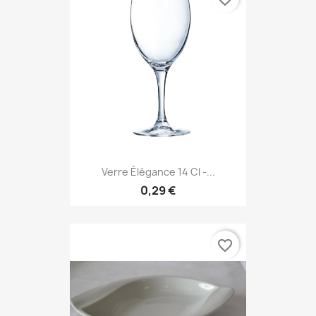
Verre Élégance 14 Cl -...
0,29 €
favorite_border