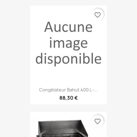
favorite_border
Congélateur Bahut 400 L -...
88,30 €
favorite_border