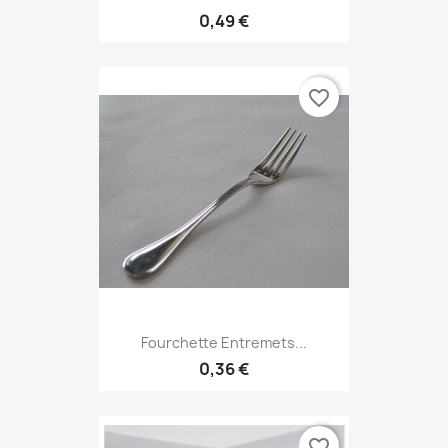
0,49 €
favorite_border
Fourchette Entremets...
0,36 €
favorite_border