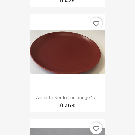
0,42 €
favorite_border
Assiette Néofusion Rouge 27...
0,36 €
favorite_border