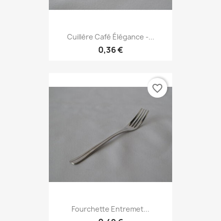
Cuillère Café Élégance -...
0,36 €
favorite_border
Fourchette Entremet...