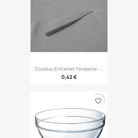
Couteau Entremet Tendance -...
0,42 €
favorite_border