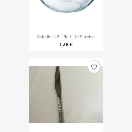
Saladier 22 - Plats De Service
1,38 €
favorite_border