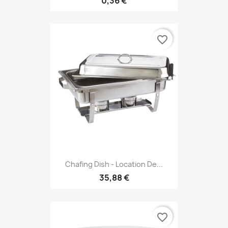
0,36 €
favorite_border
Chafing Dish - Location De...
35,88 €
favorite_border