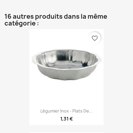
16 autres produits dans la même
catégorie :
favorite_border
Légumier Inox - Plats De...
1,31 €