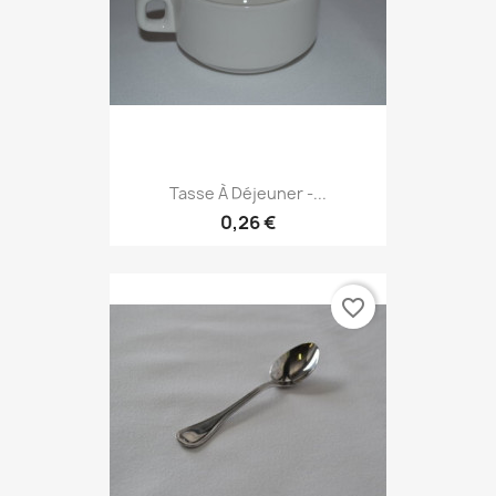
Tasse À Déjeuner -...
0,26 €
favorite_border