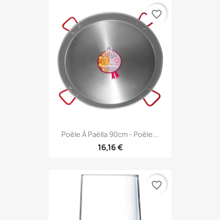
favorite_border
Poêle À Paëlla 90cm - Poêle...
16,16 €
favorite_border