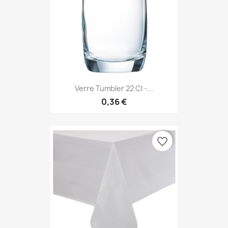
Verre Tumbler 22 Cl -...
0,36 €
favorite_border