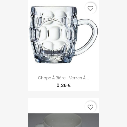
favorite_border
Chope À Bière - Verres À...
0,26 €
favorite_border