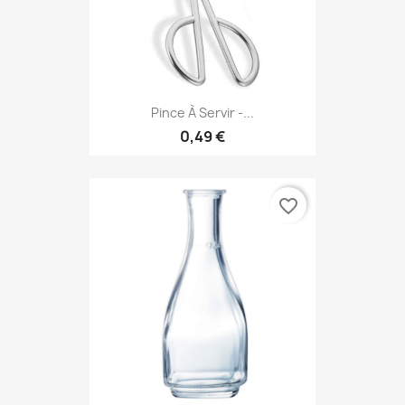
Pince À Servir -...
0,49 €
favorite_border