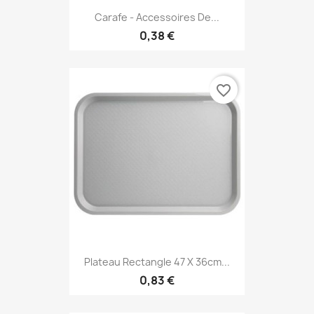
Carafe - Accessoires De...
0,38 €
favorite_border
Plateau Rectangle 47 X 36cm...
0,83 €