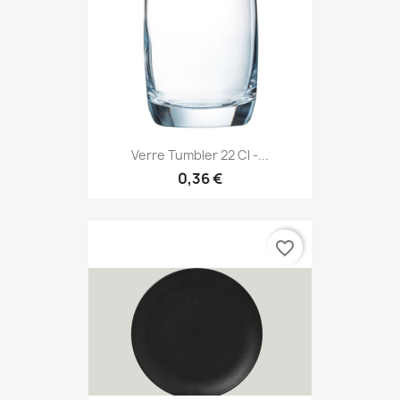
Verre Tumbler 22 Cl -...
0,36 €
favorite_border