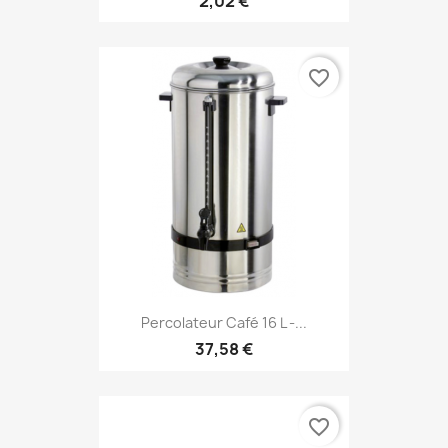
2,02 €
favorite_border
Percolateur Café 16 L -...
37,58 €
favorite_border