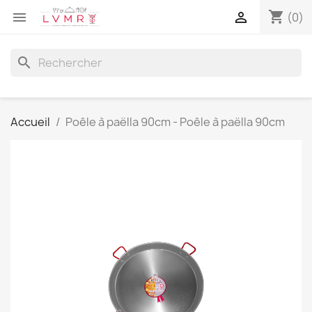
shopping_cart


(0)
search
Accueil
Poêle à paëlla 90cm - Poêle à paëlla 90cm