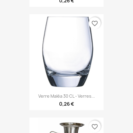
0,26 €
favorite_border
Verre Maléa 30 CL - Verres...
0,26 €
favorite_border