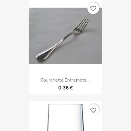
favorite_border
Fourchette Entremets...
0,36 €
favorite_border