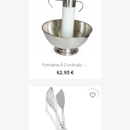
Fontaine À Cocktails -...
62,93 €
favorite_border