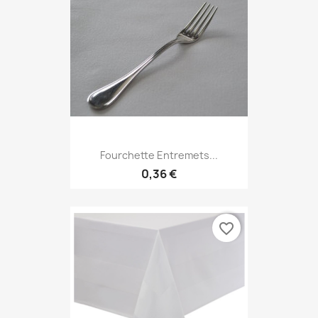
Fourchette Entremets...
0,36 €
favorite_border