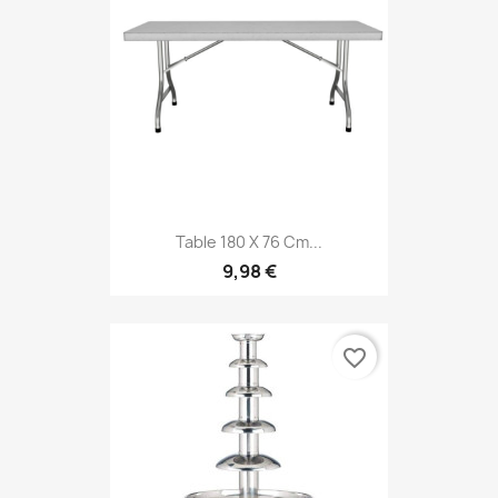
Table 180 X 76 Cm...
9,98 €
favorite_border