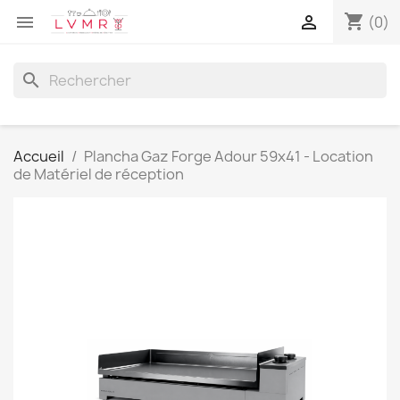
shopping_cart


(0)
search
Accueil
Plancha Gaz Forge Adour 59x41 - Location
de Matériel de réception