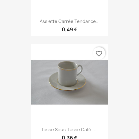
Assiette Carrée Tendance...
0,49 €
favorite_border
Tasse Sous-Tasse Café -...
0,36 €