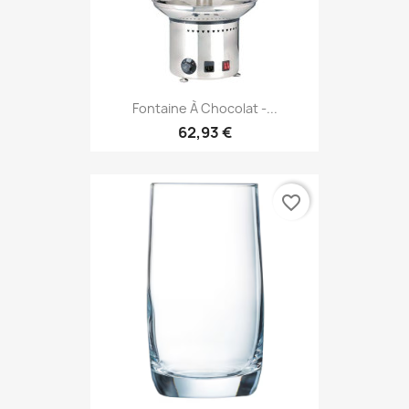
Fontaine À Chocolat -...
62,93 €
favorite_border