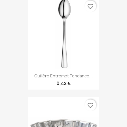
favorite_border
Cuillère Entremet Tendance...
0,42 €
favorite_border