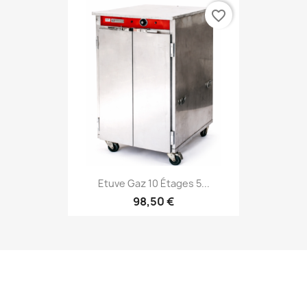
favorite_border
Etuve Gaz 10 Étages 5...
98,50 €