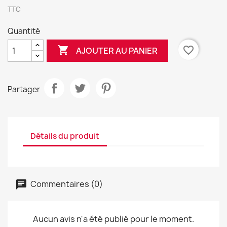
TTC
Quantité

favorite_border
AJOUTER AU PANIER
Partager
Détails du produit
Commentaires (0)
Aucun avis n'a été publié pour le moment.