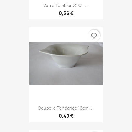
Verre Tumbler 22 Cl -...
0,36 €
favorite_border
Coupelle Tendance 16cm -...
0,49 €