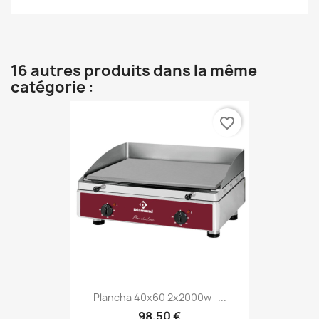
16 autres produits dans la même
catégorie :
favorite_border
Plancha 40x60 2x2000w -...
98,50 €