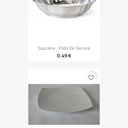
Saucière - Plats De Service
0,49 €
favorite_border