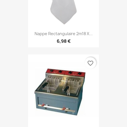
Nappe Rectangulaire 2m18 X...
6,98 €
favorite_border