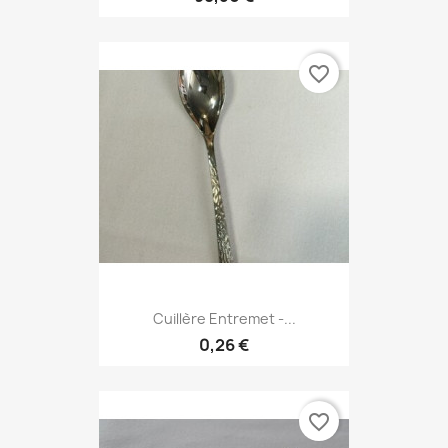
favorite_border
Cuillère Entremet -...
0,26 €
favorite_border