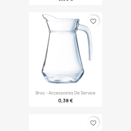
favorite_border
Broc - Accessoires De Service
0,38 €
favorite_border